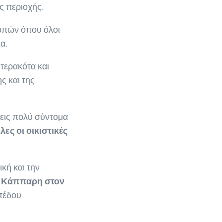
ς περιοχής.
κοπών όπου όλοι
α.
 τερακότα και
ς και της
λεις πολύ σύντομα
ες οι οικιστικές
κή και την
υ Κάππαρη στον
ιπέδου