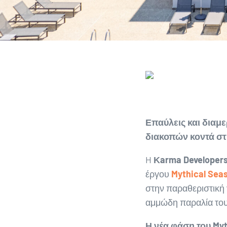
Επαύλεις και διαμ
διακοπών κοντά σ
H
Κ
arma
Developer
έργου
Mythical Sea
στην παραθεριστική
αμμώδη παραλία το
Η νέα φάση του
Myt