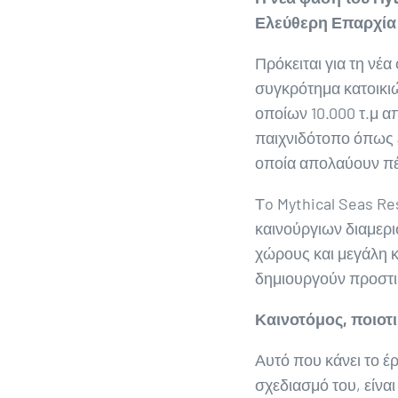
Ελεύθερη Επαρχία
Πρόκειται για τη νέ
συγκρότημα κατοικιώ
οποίων 10.000 τ.μ α
παιχνιδότοπο όπως ε
οποία απολαύουν πέρ
Τo Mythical Seas Re
καινούργιων διαμερ
χώρους και μεγάλη κ
δημιουργούν προστιθ
Καινοτόμος, ποιοτι
Αυτό που κάνει το έ
σχεδιασμό του, είναι