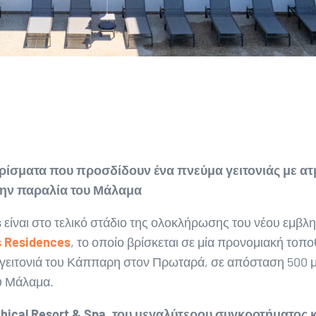
ερίσματα που προσδίδουν ένα πνεύμα γειτονιάς με α
την παραλία του Μάλαμα
s
είναι στο τελικό στάδιο της ολοκλήρωσης του νέου εμβλη
s Residences
, το οποίο βρίσκεται σε μία προνομιακή τοπ
 γειτονιά του Κάππαρη στον Πρωταρά, σε απόσταση 500 
υ Μάλαμα.
hical
Resort
&
Spa
, του μεγαλύτερου συγκροτήματος 