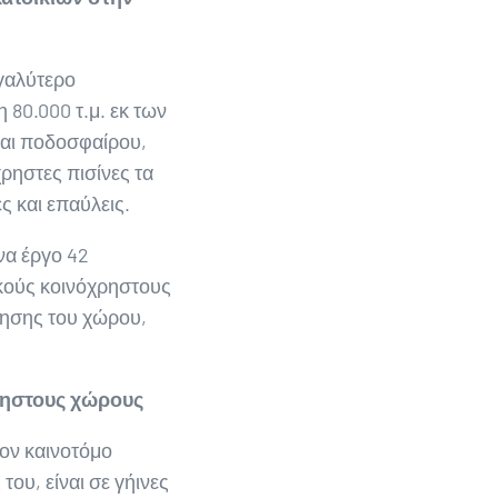
εγαλύτερο
 80.000 τ.μ. εκ των
και ποδοσφαίρου,
ρηστες πισίνες τα
ς και επαύλεις.
να έργο 42
κούς κοινόχρηστους
τησης του χώρου,
χρηστους χώρους
τον καινοτόμο
του, είναι σε γήινες