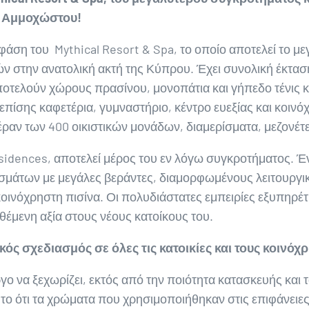
 Αμμοχώστου!
α φάση του Mythical Resort & Spa, το οποίο αποτελεί το μ
ν στην ανατολική ακτή της Κύπρου. Έχει συνολική έκταση
ποτελούν χώρους πρασίνου, μονοπάτια και γήπεδο τένις 
πίσης καφετέρια, γυμναστήριο, κέντρο ευεξίας και κοινόχ
αν των 400 οικιστικών μονάδων, διαμερίσματα, μεζονέτε
sidences, αποτελεί μέρος του εν λόγω συγκροτήματος. Έ
ισμάτων με μεγάλες βεράντες, διαμορφωμένους λειτουργι
οινόχρηστη πισίνα. Οι πολυδιάστατες εμπειρίες εξυπηρέ
έμενη αξία στους νέους κατοίκους του.
κός σχεδιασμός σε όλες τις κατοικίες και τους κοινό
ργο να ξεχωρίζει, εκτός από την ποιότητα κατασκευής και 
 το ότι τα χρώματα που χρησιμοποιήθηκαν στις επιφάνειες 