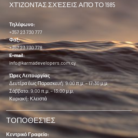
ΧΤΊΖΟΝΤΑΣ ΣΧΈΣΕΙΣ ΑΠΌ ΤΟ 1985
Τηλέφωνο:
+357 23 730 777
Φαξ:
+357 23 730 778
E-mail:
info@karmadevelopers.com.cy
Ώρες Λειτουργίας
Δευτέρα έως Παρασκευή: 9:00 π.μ. – 17:30 μ.μ.
Σάββατο: 9:00 π.μ. – 13:00 μ.μ.
Κυριακή: Κλειστά
ΤΟΠΟΘΕΣΊΕΣ
Κεντρικό Γραφείο: