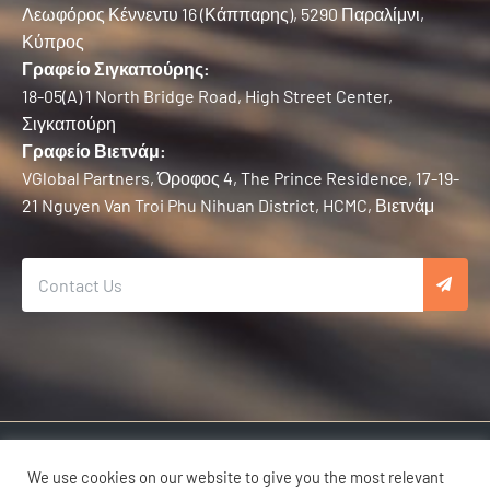
Λεωφόρος Κέννεντυ 16 (Κάππαρης), 5290 Παραλίμνι,
Κύπρος
Γραφείο Σιγκαπούρης:
18-05(A) 1 North Bridge Road, High Street Center,
Σιγκαπούρη
Γραφείο Βιετνάμ:
VGlobal Partners, Όροφος 4, The Prince Residence, 17-19-
21 Nguyen Van Troi Phu Nihuan District, HCMC, Βιετνάμ
Πνευματικά δικαιώματα © 2025 Karma Developers | Με επιφύλαξη παντός
δικαιώματος.
We use cookies on our website to give you the most relevant