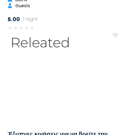
Guests
$.00
/ night
★
★
★
★
★
Releated
Έξυπνες κινήσεις για να βρείτε την