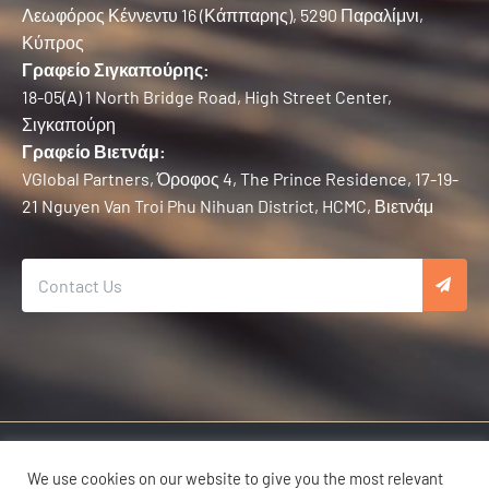
Λεωφόρος Κέννεντυ 16 (Κάππαρης), 5290 Παραλίμνι,
Κύπρος
Γραφείο Σιγκαπούρης:
18-05(A) 1 North Bridge Road, High Street Center,
Σιγκαπούρη
Γραφείο Βιετνάμ:
VGlobal Partners, Όροφος 4, The Prince Residence, 17-19-
21 Nguyen Van Troi Phu Nihuan District, HCMC, Βιετνάμ
Πνευματικά δικαιώματα © 2025 Karma Developers | Με επιφύλαξη παντός
δικαιώματος.
We use cookies on our website to give you the most relevant